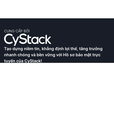
CUNG CẤP BỞI
Tạo dựng niềm tin, khẳng định lợi thế, tăng trưởng
nhanh chóng và bền vững với Hồ sơ bảo mật trực
tuyến của CyStack!
CyStack là công ty an ninh mạng hàng đầu tại Việt
Nam, với khả năng nghiên cứu chuyên sâu cũng như
phát triển các sản phẩm và dịch vụ toàn diện. Hồ sơ
bảo mật trực tuyến là giải pháp giúp doanh nghiệp
hoàn thiện hồ sơ thể hiện cam kết tuân thủ các quy
định bảo mật và xây dựng lòng tin với khách hàng.
Bạn đang xem Hồ sơ bảo mật trực tuyến của
CyStack.,JSC đã được CyStack xác minh.