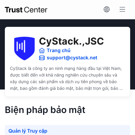
CyStack.,JSC
Trang chủ
support@cystack.net
CyStack là công ty an ninh mạng hàng đầu tại Việt Nam,
được biết đến với khả năng nghiên cứu chuyên sâu và
xây dựng các sản phẩm và dịch vụ tiên phong về bảo
mật, bao gồm đánh giá bảo mật, bảo mật trọn gói, bảo vệ
dữ liệu, và tuân thủ bảo mật.
Các giải pháp của CyStack được thiết kế trực quan, dễ
Biện pháp bảo mật
sử dụng, phù hợp với doanh nghiệp ở các quy mô, ngân
sách, và khả năng kỹ thuật khác nhau.
Quản lý Truy cập