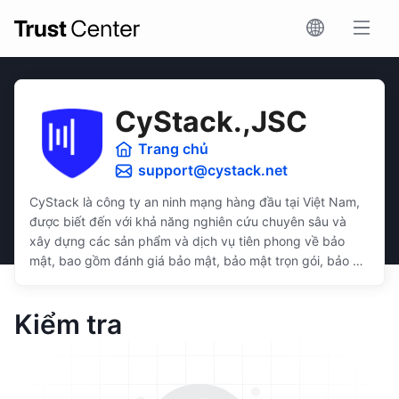
CyStack.,JSC
Trang chủ
support@cystack.net
CyStack là công ty an ninh mạng hàng đầu tại Việt Nam,
được biết đến với khả năng nghiên cứu chuyên sâu và
xây dựng các sản phẩm và dịch vụ tiên phong về bảo
mật, bao gồm đánh giá bảo mật, bảo mật trọn gói, bảo vệ
dữ liệu, và tuân thủ bảo mật.
Các giải pháp của CyStack được thiết kế trực quan, dễ
Kiểm tra
sử dụng, phù hợp với doanh nghiệp ở các quy mô, ngân
sách, và khả năng kỹ thuật khác nhau.