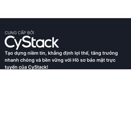
CUNG CẤP BỞI
Tạo dựng niềm tin, khẳng định lợi thế, tăng trưởng
nhanh chóng và bền vững với Hồ sơ bảo mật trực
tuyến của CyStack!
CyStack là công ty an ninh mạng hàng đầu tại Việt
Nam, với khả năng nghiên cứu chuyên sâu cũng như
phát triển các sản phẩm và dịch vụ toàn diện. Hồ sơ
bảo mật trực tuyến là giải pháp giúp doanh nghiệp
hoàn thiện hồ sơ thể hiện cam kết tuân thủ các quy
định bảo mật và xây dựng lòng tin với khách hàng.
Bạn đang xem Hồ sơ bảo mật trực tuyến của
CyStack.,JSC đã được CyStack xác minh.