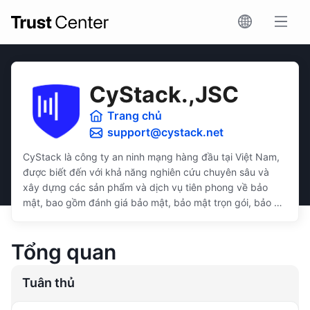
CyStack.,JSC
Trang chủ
support@cystack.net
CyStack là công ty an ninh mạng hàng đầu tại Việt Nam,
được biết đến với khả năng nghiên cứu chuyên sâu và
xây dựng các sản phẩm và dịch vụ tiên phong về bảo
mật, bao gồm đánh giá bảo mật, bảo mật trọn gói, bảo vệ
dữ liệu, và tuân thủ bảo mật.
Các giải pháp của CyStack được thiết kế trực quan, dễ
Tổng quan
sử dụng, phù hợp với doanh nghiệp ở các quy mô, ngân
sách, và khả năng kỹ thuật khác nhau.
Tuân thủ