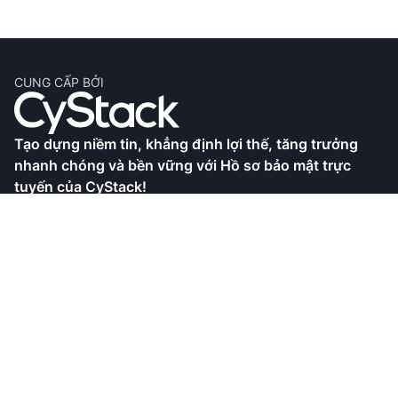
CUNG CẤP BỞI
Tạo dựng niềm tin, khẳng định lợi thế, tăng trưởng
nhanh chóng và bền vững với Hồ sơ bảo mật trực
tuyến của CyStack!
CyStack là công ty an ninh mạng hàng đầu tại Việt
Nam, với khả năng nghiên cứu chuyên sâu cũng như
phát triển các sản phẩm và dịch vụ toàn diện. Hồ sơ
bảo mật trực tuyến là giải pháp giúp doanh nghiệp
hoàn thiện hồ sơ thể hiện cam kết tuân thủ các quy
định bảo mật và xây dựng lòng tin với khách hàng.
Bạn đang xem Hồ sơ bảo mật trực tuyến của
CyStack.,JSC đã được CyStack xác minh.