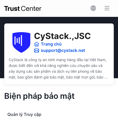
CyStack.,JSC
Trang chủ
support@cystack.net
CyStack là công ty an ninh mạng hàng đầu tại Việt Nam,
được biết đến với khả năng nghiên cứu chuyên sâu và
xây dựng các sản phẩm và dịch vụ tiên phong về bảo
mật, bao gồm đánh giá bảo mật, bảo mật trọn gói, bảo vệ
dữ liệu, và tuân thủ bảo mật.
Các giải pháp của CyStack được thiết kế trực quan, dễ
Biện pháp bảo mật
sử dụng, phù hợp với doanh nghiệp ở các quy mô, ngân
sách, và khả năng kỹ thuật khác nhau.
Quản lý Truy cập