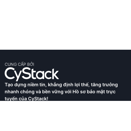
CUNG CẤP BỞI
Tạo dựng niềm tin, khẳng định lợi thế, tăng trưởng
nhanh chóng và bền vững với Hồ sơ bảo mật trực
tuyến của CyStack!
CyStack là công ty an ninh mạng hàng đầu tại Việt
Nam, với khả năng nghiên cứu chuyên sâu cũng như
phát triển các sản phẩm và dịch vụ toàn diện. Hồ sơ
bảo mật trực tuyến là giải pháp giúp doanh nghiệp