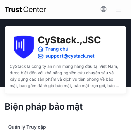
CyStack.,JSC
Trang chủ
support@cystack.net
CyStack là công ty an ninh mạng hàng đầu tại Việt Nam,
được biết đến với khả năng nghiên cứu chuyên sâu và
xây dựng các sản phẩm và dịch vụ tiên phong về bảo
mật, bao gồm đánh giá bảo mật, bảo mật trọn gói, bảo vệ
dữ liệu, và tuân thủ bảo mật.
Các giải pháp của CyStack được thiết kế trực quan, dễ
Biện pháp bảo mật
sử dụng, phù hợp với doanh nghiệp ở các quy mô, ngân
sách, và khả năng kỹ thuật khác nhau.
Quản lý Truy cập